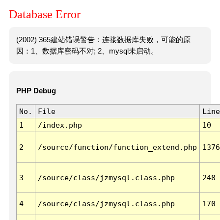
Database Error
(2002) 365建站错误警告：连接数据库失败，可能的原
因：1、数据库密码不对; 2、mysql未启动。
PHP Debug
No.
File
Line
1
/index.php
10
2
/source/function/function_extend.php
1376
3
/source/class/jzmysql.class.php
248
4
/source/class/jzmysql.class.php
170