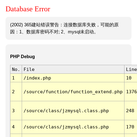
Database Error
(2002) 365建站错误警告：连接数据库失败，可能的原
因：1、数据库密码不对; 2、mysql未启动。
PHP Debug
No.
File
Line
1
/index.php
10
2
/source/function/function_extend.php
1376
3
/source/class/jzmysql.class.php
248
4
/source/class/jzmysql.class.php
170